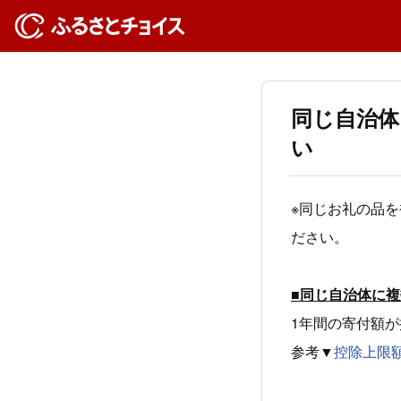
同じ自治体
い
※同じお礼の品
ださい。
■同じ自治体に
1年間の寄付額
参考▼
控除上限