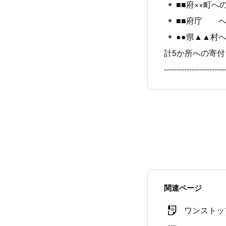
■■府××町へ
■■府庁 へ
●●県▲▲村
計5か所への寄
------------------------
関連ページ
ワンストッ